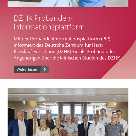
DZHK Probanden-
informationsplattform
Mit der Probandeninformationsplattform (PIP)
informiert das Deutsche Zentrum für Herz-
Kreislauf-Forschung (DZHK) Sie als Proband oder
Angehörigen über die klinischen Studien des DZHK.
Weiterlesen